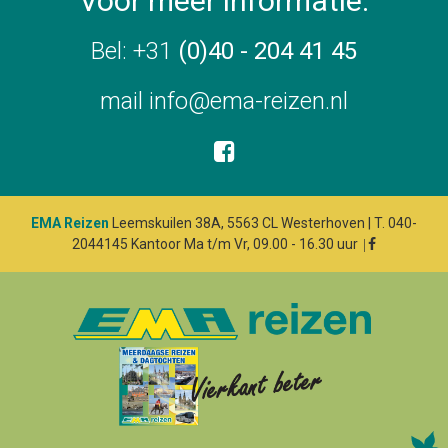
Voor meer informatie:
Bel: +31
(0)40 - 204 41 45
mail
info@ema-reizen.nl

EMA Reizen
Leemskuilen 38A, 5563 CL Westerhoven | T. 040-
2044145 Kantoor Ma t/m Vr, 09.00 - 16.30 uur
