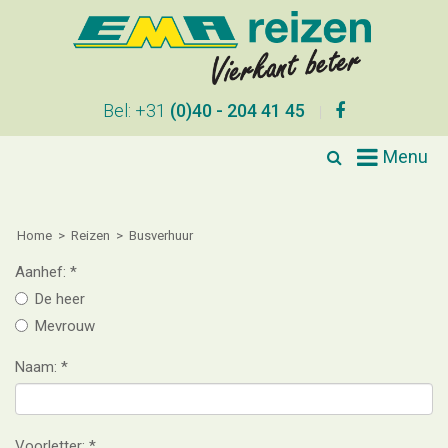
Bel: +31
(0)40 - 204 41 45

Menu
Home
Reizen
Busverhuur
Aanhef:
De heer
Mevrouw
Naam:
Voorletter: