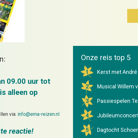
Onze reis top 5
n:
1
Kerst met André
n 09.00 uur tot
2
Musical Willem v
is alleen op
3
Passiespelen Te
len via:
info@ema-reizen.nl
4
Jubileumconcert
5
Dagtocht Schoen
te reactie!